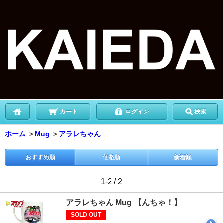
カート
ログイン
検索
ホーム
＞
Mug
＞
アラレちゃん
おすすめ順
価格順
新着順
1-2 / 2
アラレちゃん Mug 【んちゃ！】
SOLD OUT