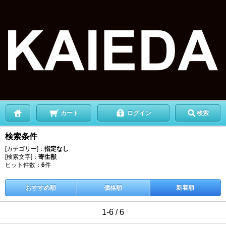
カート
ログイン
検索
検索条件
[カテゴリー]：
指定なし
[検索文字]：
寄生獣
ヒット件数：
6
件
おすすめ順
価格順
新着順
1-6 / 6