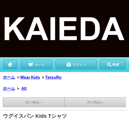
カート
ログイン
検索
ホーム
＞
Wear Kids
＞
TetsuRo
ホーム
＞
All
前の商品へ
次の商品へ
ウグイスパン Kids Tシャツ