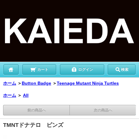
カート
ログイン
検索
ホーム
＞
Button Badge
＞
Teenage Mutant Ninja Turtles
ホーム
＞
All
前の商品へ
次の商品へ
TMNTドナテロ ピンズ