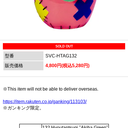
SOLD OUT
型番
SVC-HTAG132
販売価格
4,800円(税込5,280円)
※This item will not be able to deliver overseas.
https://item.rakuten.co.jp/ganking/113103/
※ガンキング限定。
132 Hyoutantsugi "Akiba Green"