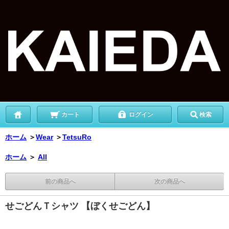
カート
ログイン
検索
ホーム
＞
Wear
＞
TetsuRo
ホーム
＞
All
前の商品へ
次の商品へ
せごどんＴシャツ 【ぼくせごどん】