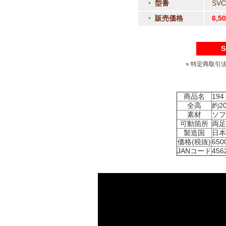
・ 型番
SVC
・ 販売価格
6,5
S
» 特定商取引
商品名
194 
全高
約2
素材
ソフ
可動箇所
両足
製造国
日本
価格(税抜)
650
JANコード
456