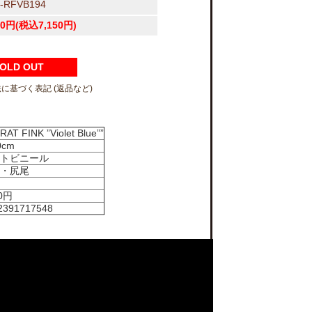
-RFVB194
00円(税込7,150円)
OLD OUT
法に基づく表記 (返品など)
RAT FINK ”Violet Blue””
0cm
トビニール
・尻尾
0円
2391717548