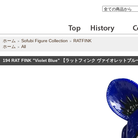
トップ
ヒストリー
会社
ホーム
Sofubi Figure Collection
RATFINK
＞
ページ
＞
ホーム
All
＞
194 RAT FINK ”Violet Blue” 【ラットフィンク ヴァイオレットブ