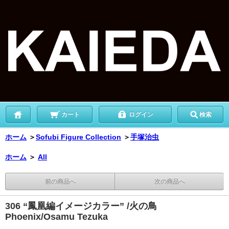
カート
ログイン
検索
ホーム
＞
Sofubi Figure Collection
＞
手塚治虫
ホーム
＞
All
前の商品へ
次の商品へ
306 “鳳凰編イメージカラー” /火の鳥
Phoenix/Osamu Tezuka