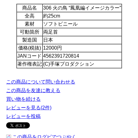
商品名
306 火の鳥 “鳳凰編イメージカラー”
全高
約25cm
素材
ソフトビニール
可動箇所
両足首
製造国
日本
価格(税抜)
12000円
JANコード
4562391720814
著作権表記
(C)手塚プロダクション
この商品について問い合わせる
この商品を友達に教える
買い物を続ける
レビューを見る(2件)
レビューを投稿
この商品をログピでつぶやく