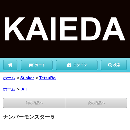
カート
ログイン
検索
ホーム
＞
Sticker
＞
TetsuRo
ホーム
＞
All
前の商品へ
次の商品へ
ナンバーモンスター５