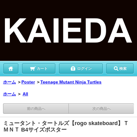
カート
ログイン
検索
ホーム
＞
Poster
＞
Teenage Mutant Ninja Turtles
ホーム
＞
All
前の商品へ
次の商品へ
ミュータント・タートルズ【rogo skateboard】Ｔ
ＭＮＴ B4サイズポスター