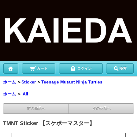
カート
ログイン
検索
ホーム
＞
Sticker
＞
Teenage Mutant Ninja Turtles
ホーム
＞
All
前の商品へ
次の商品へ
TMNT Sticker 【スケボーマスター】